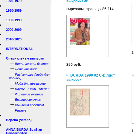
1970-1979
выкройками
вырезаны страницы 86-114
1980-1989
1990-1999
2000-2009
2010-2020
INTERNATIONAL
2
Специальные выпуски
—
Шить легко и быстро
250 руб.
—
Детская мода
—
Fashion plus (мода для
ч. BURDA 1990 02 C-D лист
ч
полных)
выкроек
—
Мода для невысоких
—
Блузы - Юбки - Брюки
—
Филейное вязание
—
Вязание крючком
—
Вышивка Крестом
—
Разные
Верена (Verena)
ANNA BURDA Spaß an
1
Handarbeiten