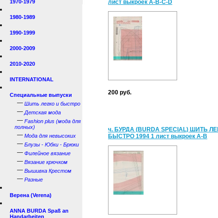
1970-1979
лист выкроек А-В-C-D
1980-1989
1990-1999
2000-2009
2010-2020
INTERNATIONAL
200 руб.
Специальные выпуски
—
Шить легко и быстро
—
Детская мода
—
Fashion plus (мода для
полных)
ч. БУРДА (BURDA SPECIAL) ШИТЬ ЛЕ
—
Мода для невысоких
БЫСТРО 1994 1 лист выкроек A-B
—
Блузы - Юбки - Брюки
—
Филейное вязание
—
Вязание крючком
—
Вышивка Крестом
—
Разные
Верена (Verena)
ANNA BURDA Spaß an
Handarbeiten