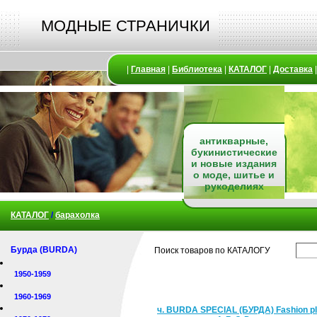
МОДНЫЕ СТРАНИЧКИ
|
Главная
|
Библиотека
|
КАТАЛОГ
|
Доставка
антикварные,
букинистические
и новые издания
о моде, шитье и
рукоделиях
КАТАЛОГ
/
барахолка
Бурда (BURDA)
Поиск товаров по КАТАЛОГУ
1950-1959
1960-1969
ч. BURDA SPECIAL (БУРДА) Fashion pl