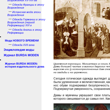
Возрождения XV-XVI вв
—
Одежда Франции в эпоху
Возрождения
—
Испанская мода эпохи
Возрождения
—
Одежда Германии в эпоху
Возрождения (период
Реформации) XVI в
—
Одежда Англии в эпоху
Реформации
Мода НОВОГО ВРЕМЕНИ
—
Одежда XVII века
Энциклопедия моды
Журнал BURDA MODEN
Журнал BURDA MODEN:
Церемония коронации. Миниатюра из книги Ж
история издательского дома
Дамы большей частью в высоких двурогих че
вырезом или (у коленопреклоненных дам слев
.
на свадьбы и на церемонии
Сегодня готическая одежда выглядит д
была удлиненная и величественная, ка
нос обуви подчеркивал безупречность
Подчеркнутая умеренность, сохранение
Дамы и мужчины украшают свои платья
которого свешивается до самых пят. Кв