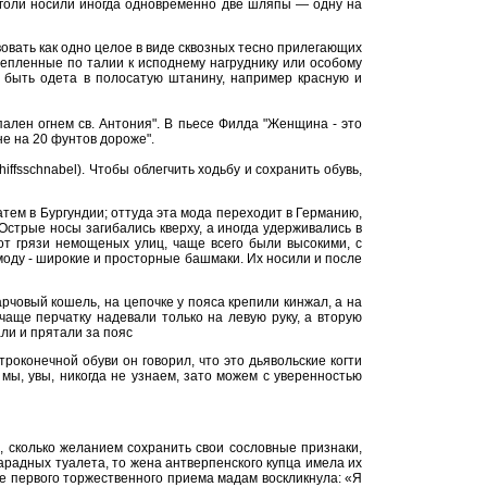
Щеголи носили иногда одновременно две шляпы — одну на
вать как одно целое в виде сквозных тесно прилегающих
крепленные по талии к исподнему нагруднику или особому
ла быть одета в полосатую штанину, например красную и
ален огнем св. Антония". В пьесе Филда "Женщина - это
не на 20 фунтов дороже".
ffsschnabel). Чтобы облегчить ходьбу и сохранить обувь,
затем в Бургундии; оттуда эта мода переходит в Германию,
Острые носы загибались кверху, а иногда удерживались в
т грязи немощеных улиц, чаще всего были высокими, с
 моду - широкие и просторные башмаки. Их носили и после
рчовый кошель, на цепочке у пояса крепили кинжал, а на
чаще перчатку надевали только на левую руку, а вторую
али и прятали за пояс
роконечной обуви он говорил, что это дьявольские когти
мы, увы, никогда не узнаем, зато можем с уверенностью
 сколько желанием сохранить свои сословные признаки,
парадных туалета, то жена антверпенского купца имела их
е первого торжественного приема мадам воскликнула: «Я