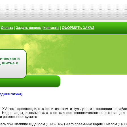
|
Оплата
|
Задать вопрос
|
Контакты
|
ОФОРМИТЬ ЗАКАЗ
ические и
, шитье и
здняя готика)
ти XV века превосходило в политическом и культурном отношении ослабл
Нидерланды, использовала свое сильное экономическое положение для ра
и роскошное искусство.
ась при Филиппе III Добром (1396-1467) и его преемнике Карле Смелом (143