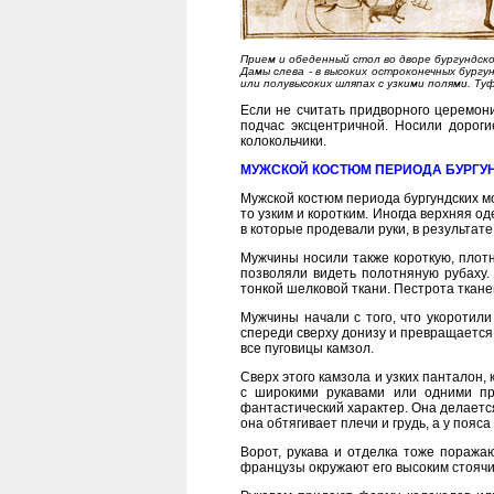
Прием и обеденный стол во дворе бургундско
Дамы слева - в высоких остроконечных бургу
или полувысоких шляпах с узкими полями. Ту
Если не считать придворного церемон
подчас эксцентричной. Носили дорог
колокольчики.
МУЖСКОЙ КОСТЮМ ПЕРИОДА БУРГУ
Мужской костюм периода бургундских мо
то узким и коротким. Иногда верхняя о
в которые продевали руки, в результате
Мужчины носили также короткую, плот
позволяли видеть полотняную рубаху.
тонкой шелковой ткани. Пестрота ткан
Мужчины начали с того, что укоротили 
спереди сверху донизу и превращается 
все пуговицы камзол.
Сверх этого камзола и узких панталон,
с широкими рукавами или одними п
фантастический характер. Она делается
она обтягивает плечи и грудь, а у поя
Ворот, рукава и отделка тоже поража
французы окружают его высоким стоячи