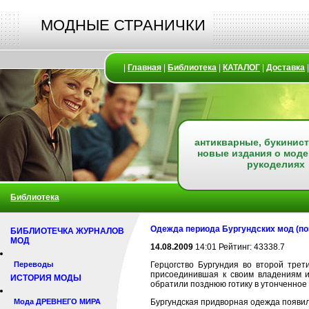
МОДНЫЕ СТРАНИЧКИ
|
Главная
|
Библиотека
|
КАТАЛОГ
|
Доставка
антикварные, букинист
новые издания о моде
рукоделиях
Библиотека
Одежда периода Бургундских мод (по
БИБЛИОТЕЧКА ЖУРНАЛОВ
МОД
14.08.2009
14:01 Рейтинг: 43338.7
Переводы
Герцогство Бургундия во второй тре
присоединившая к своим владениям и 
ИСТОРИЯ МОДЫ
обратили позднюю готику в утонченное 
Мода ДРЕВНЕГО МИРА
Бургундская придворная одежда появил