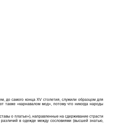
ем, до самого конца XV столетия, служили образцом для
ют также «карнавалом мод», потому что никогда народы
уставы о платье»), направленные на сдерживание страсти
е различий в одежде между сословиями (высшей знатью,