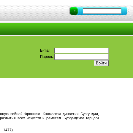
E-mail:
Пароль:
енную войной Францию. Княжеская династия Бургундии,
звития всех искусств и ремесел. Бургундские герцоги
3—1477).