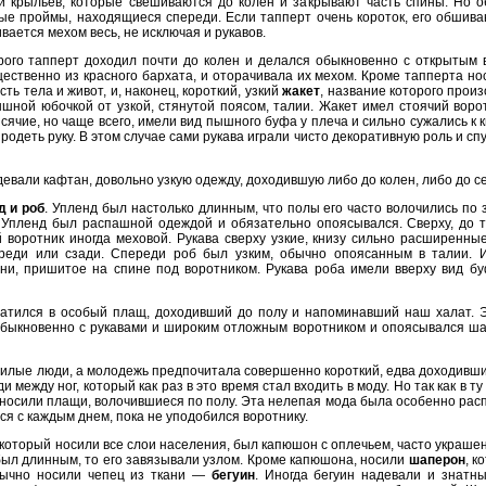
 крыльев, которые свешиваются до колен и закрывают часть спины. Но об
бые проймы, находящиеся спереди. Если тапперт очень короток, его обшив
вается мехом весь, не исключая и рукавов.
ого тапперт доходил почти до колен и делался обыкновенно с открытым 
ественно из красного бархата, и оторачивала их мехом. Кроме тапперта но
ь тела и живот, и, наконец, короткий, узкий
жакет
, название которого прои
шной юбочкой от узкой, стянутой поясом, талии. Жакет имел стоячий воро
ячие, но чаще всего, имели вид пышного буфа у плеча и сильно сужались к к
родеть руку. В этом случае сами рукава играли чисто декоративную роль и с
евали кафтан, довольно узкую одежду, доходившую либо до колен, либо до 
д и роб
. Упленд был настолько длинным, что полы его часто волочились по
 Упленд был распашной одеждой и обязательно опоясывался. Сверху, до та
 воротник иногда меховой. Рукава сверху узкие, книзу сильно расширенны
реди или сзади. Спереди роб был узким, обычно опоясанным в талии. 
и, пришитое на спине под воротником. Рукава роба имели вверху вид бу
ратился в особый плащ, доходивший до полу и напоминавший наш халат. 
обыкновенно с рукавами и широким отложным воротником и опоясывался шал
жилые люди, а молодежь предпочитала совершенно короткий, едва доходивш
и между ног, который как раз в это время стал входить в моду. Но так как в 
носили плащи, волочившиеся по полу. Эта нелепая мода была особенно расп
ся с каждым днем, пока не уподобился воротнику.
который носили все слои населения, был капюшон с оплечьем, часто украш
был длинным, то его завязывали узлом. Кроме капюшона, носили
шаперон
, к
бычно носили чепец из ткани —
бегуин
. Иногда бегуин надевали и знатн