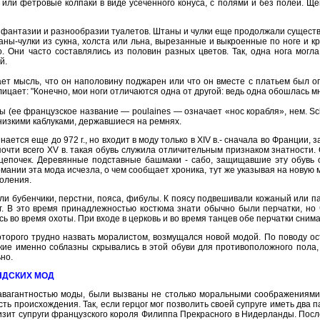
 или фетровые колпаки в виде усеченного конуса, с полями и без полей. 
антазии и разнообразии туалетов. Штаны и чулки еще продолжали существо
таны-чулки из сукна, холста или льна, вырезанные и выкроенные по ноге и 
о. Они часто составлялись из половин разных цветов. Так, одна нога мог
й.
т мысль, что он наполовину поджарен или что он вместе с платьем был оп
ицает: "Конечно, мои ноги отличаются одна от другой: ведь одна обошлась м
 (ее французское название — poulaines — означает «нос корабля», нем. Schi
изкими каблуками, державшиеся на ремнях.
ется еще до 972 г., но входит в моду только в XIV в.- сначала во Франции, 
чти всего XV в. такая обувь служила отличительным признаком знатности. 
епочек. Деревянные подставные башмаки - сабо, защищавшие эту обувь о
ермании эта мода исчезла, о чем сообщает хроника, тут же указывая на новую
коления.
и бубенчики, перстни, пояса, фибулы. К поясу подвешивали кожаный или па
г. В это время принадлежностью костюма знати обычно были перчатки, но 
сь во время охоты. При входе в церковь и во время танцев обе перчатки сним
оторого трудно назвать моралистом, возмущался новой модой. По поводу ост
ие именно соблазны скрывались в этой обуви для противоположного пола, 
ьно.
НДСКИХ МОД
равагантностью моды, были вызваны не столько моральными соображениями,
ть происхождения. Так, если герцог мог позволить своей супруге иметь два 
изит супруги французского короля Филиппа Прекрасного в Нидерланды. Посл