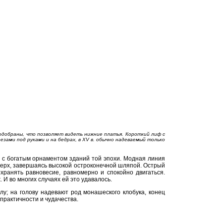
одобраны, что позволяет видеть нижние платья. Короткий лиф с
езами под руками и на бедрах, в XV в. обычно надеваемый только
и с богатым орнаментом зданий той эпохи. Модная линия
вверх, завершаясь высокой остроконечной шляпой. Острый
хранять равновесие, равномерно и спокойно двигаться.
И во многих случаях ей это удавалось.
лу; на голову надевают род монашеского клобука, конец
практичности и чудачества.