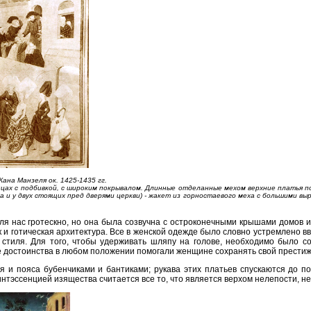
ана Манзеля ок. 1425-1435 гг.
пцах с подбивкой, с широким покрывалом. Длинные отделанные мехом верхние платья п
а и у двух стоящих пред дверями церкви) - жакет из горностаевого меха с большими выр
ля нас гротескно, но она была созвучна с остроконечными крышами домов 
к и готическая архитектура. Все в женской одежде было словно устремлено 
 стиля. Для того, чтобы удерживать шляпу на голове, необходимо было со
 достоинства в любом положении помогали женщине сохранять свой престиж. 
 и пояса бубенчиками и бантиками; рукава этих платьев спускаются до по
интэссенцией изящества считается все то, что является верхом нелепости, не