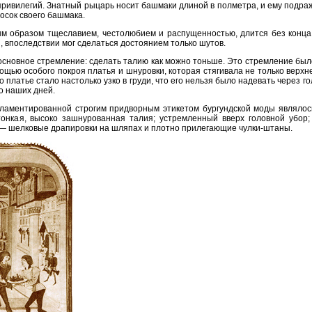
привилегий. Знатный рыцарь носит башмаки длиной в полметра, и ему подраж
осок своего башмака.
ым образом тщеславием, честолюбием и распущенностью, длится без конца.
, впоследствии мог сделаться достоянием только шутов.
основное стремление: сделать талию как можно тоньше. Это стремление был
ощью особого покроя платья и шнуровки, которая стягивала не только верхн
о платье стало настолько узко в груди, что его нельзя было надевать через 
о наших дней.
ламентированной строгим придворным этикетом бургундской моды являлос
тонкая, высоко зашнурованная талия; устремленный вверх головной убо
 — шелковые драпировки на шляпах и плотно прилегающие чулки-штаны.