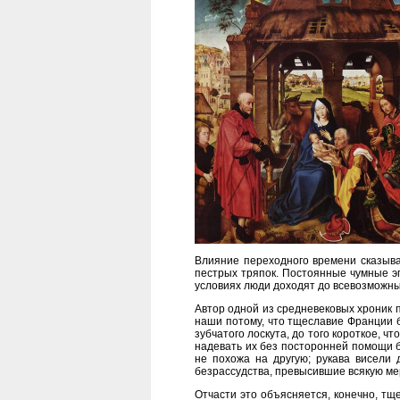
Влияние переходного времени сказыва
пестрых тряпок. Постоянные чумные эп
условиях люди доходят до всевозможны
Автор одной из средневековых хроник 
наши потому, что тщеславие Франции б
зубчатого лоскута, до того короткое, ч
надевать их без посторонней помощи б
не похожа на другую; рукава висели 
безрассудства, превысившие всякую мер
Отчасти это объясняется, конечно, тщ