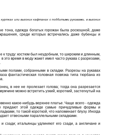
 куртках или высоких кафтанах с подбитыми рукавами, в высоких
ые тона, одежда богатых горожан была роскошной, даже
украшения, среди которых встречались даже бубенцы и
е к труду: костюм был неудобным, то широким и длинным,
в это время в моду жакет имел часто рукава с разрезами,
.
ыми полами, собранными в складки. Разрезы на рукавах
глаза фантастическая головная повязка типа тюрбана из
а.
онец, в нее не пролезает голова; тогда она разрезается
мужчине можно встретить узкий, короткий, застегнутый на
овенно какое-нибудь верхнее платье. Чаще всего - одежда
е придают этой одежде самые причудливые формы и
адками, то такой короткой, что напоминает блузу. Иногда
испадает отвесными параллельными складками.
и сзади; итальянцы удлиняют его сзади, а англичане и