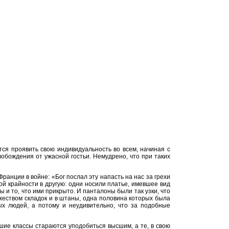
ся проявить свою индивидуальность во всем, начиная с
обождения от ужасной гостьи. Немудрено, что при таких
анции в войне: «Бог послал эту напасть на нас за грехи
й крайности в другую: одни носили платье, имевшее вид
ы и то, что ими прикрыто. И панталоны были так узки, что
жеством складок и в штаны, одна половина которых была
ых людей, а потому и неудивительно, что за подобные
шие классы стараются уподобиться высшим, а те, в свою