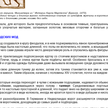
го герцога. Миниатюра из " Истории Карла Мартелла" (Брюгге, 1470).
ндских чепцах и длинных высоко подпоясанных платьях со шлейфом, мужчины в коротких
фли с длинными узкими носами без сабо.
иала, для которого были предпочтительны в основном темные, приглушенн
ие узорчатые материи, затканные золотом, меховые оторочки и богатые 
НДСКИХ МОД
д создавался в кругу феодалов, и в нем подчеркивалось явное пренебрежени
дежда была настолько длинной, что полы ее волочились по земле, а вошедший 
 чего сами рукава играли чисто декоративную роль и спускались вдоль фигуры
но прилегающую подпоясанную куртку со стоячим воротником и надставленн
 Плечи, грудь и спина куртки были подбиты ватой. Особенно бросалась в 
ей и отделка одежды бубенцами даже вызывала возмущение среди духовенств
свою длинную тунику до колен; затем эта туника становится все уже и, нак
в камзол. Таким образом, начиная с половины XIV столетия, почти на каждом 
 которые иногда переходят в чулки с кожаными подошвами, надевается обыкн
роймами, надевающаяся через голову -
тапперт
. Средневековые портны
 то настолько просторной и длинной, что падает вниз на фигуру широкими скл
са расходится в виде колокола, иногда же кроится просто в виде рубашки и н
ют разнообразием. В Германии и Нидерландах ворот расширяется спереди 
м воротником, доходящим до самых ушей и подбородка.