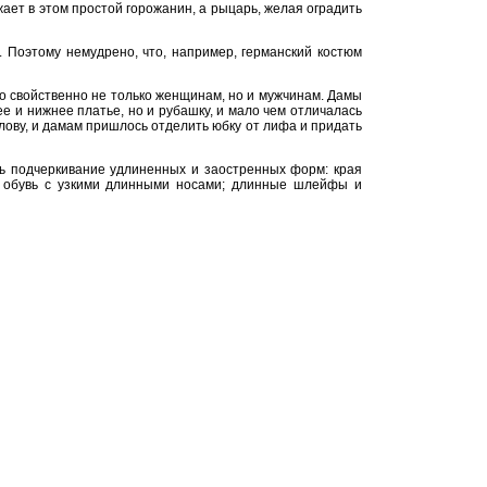
ает в этом простой горожанин, а рыцарь, желая оградить
 Поэтому немудрено, что, например, германский костюм
о свойственно не только женщинам, но и мужчинам. Дамы
ее и нижнее платье, но и рубашку, и мало чем отличалась
голову, и дамам пришлось отделить юбку от лифа и придать
ь подчеркивание удлиненных и заостренных форм: края
р; обувь с узкими длинными носами; длинные шлейфы и