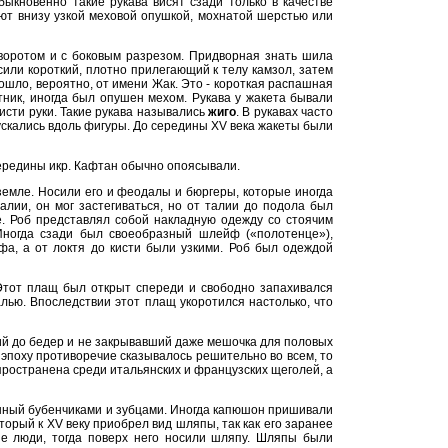
ыкновенно такие рукава висят сзади только в качестве
ают внизу узкой меховой опушкой, мохнатой шерстью или
воротом и с боковым разрезом. Придворная знать шила
сили короткий, плотно прилегающий к телу камзол, затем
зошло, вероятно, от имени Жак. Это - короткая распашная
тник, иногда был опушен мехом. Рукава у жакета бывали
исти руки. Такие рукава назывались
жиго
. В рукавах часто
пускались вдоль фигуры. До середины XV века жакеты были
середины икр. Кафтан обычно опоясывали.
 земле. Носили его и феодалы и бюргеры, которые иногда
лии, он мог застегиваться, но от талии до подола был
е. Роб представлял собой накладную одежду со стоячим
Иногда сзади был своеобразный шлейф («полотенце»),
фа, а от локтя до кисти были узкими. Роб был одеждой
Этот плащ был открыт спереди и свободно запахивался
ью. Впоследствии этот плащ укоротился настолько, что
ий до бедер и не закрывавший даже мешочка для половых
ту эпоху противоречие сказывалось решительно во всем, то
ространена среди итальянских и французских щеголей, а
енный бубенчиками и зубцами. Иногда капюшон пришивали
оторый к XV веку приобрел вид шляпы, так как его заранее
ые люди, тогда поверх него носили шляпу. Шляпы были