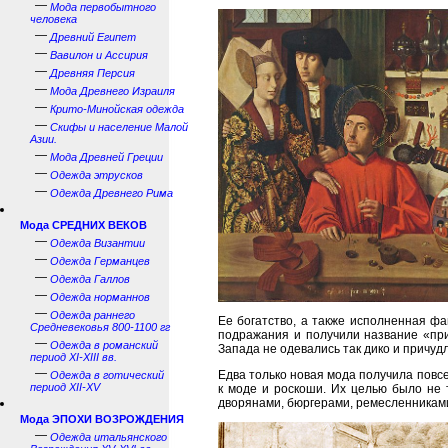
—
Мода первобытного
человека
—
Древний Египет
—
Вавилон и Ассирия
—
Древняя Персия
—
Мода Древнего Израиля
—
Крито-Минойская одежда
—
Скифы и население Малой
Азии.
—
Мода Древней Греции
—
Одежда этрусков
—
Одежда Древнего Рима
Мода СРЕДНИХ ВЕКОВ
—
Одежда Византии
—
Одежда Германцев
—
Одежда Галлов
—
Одежда норманнов
—
Одежда раннего
Ее богатство, а также исполненная ф
Средневековья 800-1100 гг
подражания и получили название «при
—
Одежда в романский
Запада не одевались так дико и причудл
период XI-XIII вв.
—
Едва только новая мода получила повс
Одежда в готический
период XII-XV
к моде и роскоши. Их целью было не 
дворянами, бюргерами, ремесленниками
Мода ЭПОХИ ВОЗРОЖДЕНИЯ
—
Одежда итальянского