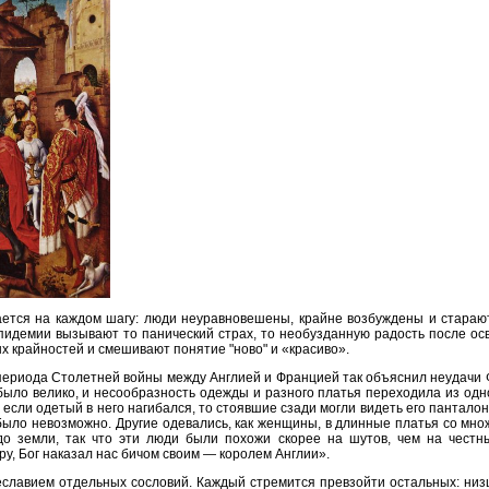
ется на каждом шагу: люди неуравновешены, крайне возбуждены и старают
идемии вызывают то панический страх, то необузданную радость после осв
х крайностей и смешивают понятие "ново" и «красиво».
периода Столетней войны между Англией и Францией так объяснил неудачи Фр
ыло велико, и несообразность одежды и разного платья переходила из одно
то если одетый в него нагибался, то стоявшие сзади могли видеть его панталон
ыло невозможно. Другие одевались, как женщины, в длинные платья со мно
до земли, так что эти люди были похожи скорее на шутов, чем на честн
у, Бог наказал нас бичом своим — королем Англии».
еславием отдельных сословий. Каждый стремится превзойти остальных: низ