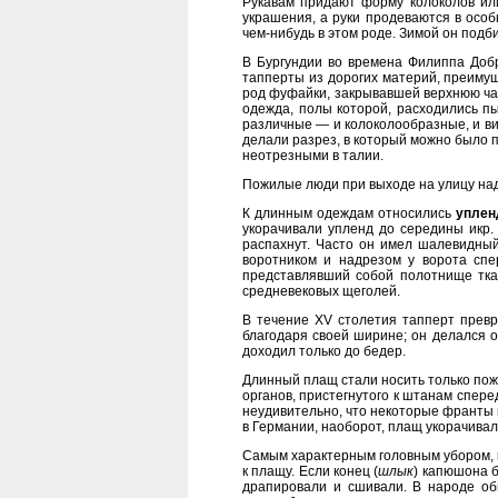
Рукавам придают форму колоколов или
украшения, а руки продеваются в осо
чем-нибудь в этом роде. Зимой он подби
В Бургундии во времена Филиппа Добр
тапперты из дорогих материй, преимущ
род фуфайки, закрывавшей верхнюю част
одежда, полы которой, расходились пы
различные — и колоколообразные, и вис
делали разрез, в который можно было п
неотрезными в талии.
Пожилые люди при выходе на улицу над
К длинным одеждам относились
уплен
укорачивали упленд до середины икр.
распахнут. Часто он имел шалевидный
воротником и надрезом у ворота спе
представлявший собой полотнище ткан
средневековых щеголей.
В течение XV столетия тапперт прев
благодаря своей ширине; он делался 
доходил только до бедер.
Длинный плащ стали носить только по
органов, пристегнутого к штанам сперед
неудивительно, что некоторые франты 
в Германии, наоборот, плащ укорачивал
Самым характерным головным убором, 
к плащу. Если конец (
шлык
) капюшона 
драпировали и сшивали. В народе о