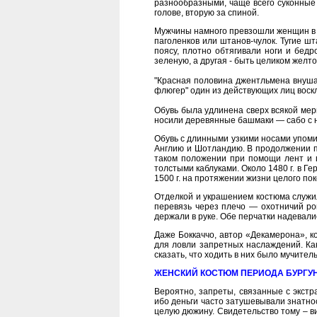
разнообразными, чаще всего суконные
голове, вторую за спиной.
Мужчины намного превзошли женщин в ф
паголенков или штанов-чулок. Тугие ш
поясу, плотно обтягивали ноги и бедр
зеленую, а другая - быть целиком желто
"Красная половина джентльмена внушае
флюгер" один из действующих лиц воскл
Обувь была удлинена сверх всякой меры
носили деревянные башмаки — сабо с н
Обувь с длинными узкими носами упомина
Англию и Шотландию. В продолжении по
таком положении при помощи лент и ц
толстыми каблуками. Около 1480 г. в Г
1500 г. на протяжении жизни целого по
Отделкой и украшением костюма служил
перевязь через плечо — охотничий ро
держали в руке. Обе перчатки надевали
Даже Боккаччо, автор «Декамерона», к
для ловли запретных наслаждений. Как
сказать, что ходить в них было мучител
ЖЕНСКИЙ КОСТЮМ ПЕРИОДА БУРГУ
Вероятно, запреты, связанные с экст
ибо деньги часто затушевывали знатнос
целую дюжину. Свидетельство тому – в