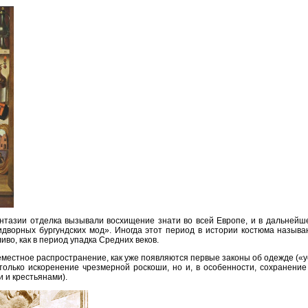
антазии отделка вызывали восхищение знати во всей Европе, и в дальнейш
дворных бургундских мод». Иногда этот период в истории костюма называ
иво, как в период упадка Средних веков.
еместное распространение, как уже появляются первые законы об одежде («
только искоренение чрезмерной роскоши, но и, в особенности, сохранени
 и крестьянами).