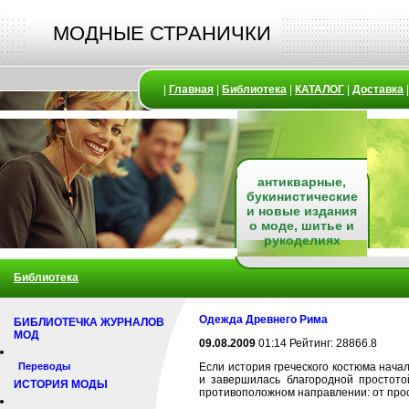
МОДНЫЕ СТРАНИЧКИ
|
Главная
|
Библиотека
|
КАТАЛОГ
|
Доставка
антикварные,
букинистические
и новые издания
о моде, шитье и
рукоделиях
Библиотека
Одежда Древнего Рима
БИБЛИОТЕЧКА ЖУРНАЛОВ
МОД
09.08.2009
01:14 Рейтинг: 28866.8
Переводы
Если история греческого костюма нача
и завершилась благородной простото
ИСТОРИЯ МОДЫ
противоположном направлении: от про