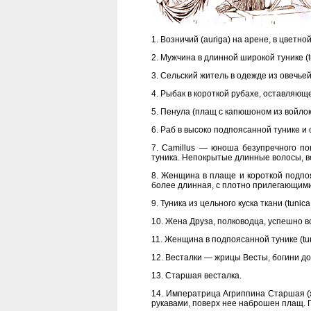
1. Возничий (auriga) на арене, в цветн
2. Мужчина в длинной широкой тунике (tu
3. Сельский житель в одежде из овечье
4. Рыбак в короткой рубахе, оставляющ
5. Пенула (плащ с капюшоном из войлок
6. Раб в высоко подпоясанной тунике и
7. Camillus — юноша безупречного п
туника. Непокрытые длинные волосы, в
8. Женщина в плаще и короткой подпоя
более длинная, с плотно прилегающими
9. Туника из цельного куска ткани (tun
10. Жена Друза, полководца, успешно во
11. Женщина в подпоясанной тунике (tun
12. Весталки — жрицы Весты, богини д
13. Старшая весталка.
14. Императрица Агриппина Старшая (же
рукавами, поверх нее наброшен плащ. П