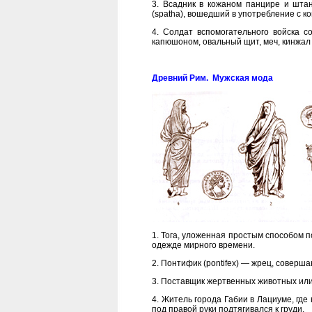
3. Всадник в кожаном панцире и шта
(spatha), вошедший в употребление с конц
4. Солдат вспомогательного войска с
капюшоном, овальный щит, меч, кинжал 
Древний Рим. Мужская мода
1. Тога, уложенная простым способом по
одежде мирного времени.
2. Понтифик (pontifex) — жрец, соверш
3. Поставщик жертвенных животных или
4. Житель города Габии в Лациуме, где
под правой руки подтягивался к груди.