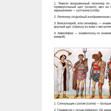
1. Тяжело вооруженный легионер из 
прямоугольный щит (scutum), меч на п
украшением — султаном (crista).
2. Легионер (подобный изображенным на
3. Вексилларий, или сигнифер, — знаме
круглый щит (clipeus) из кожи с металл
4. Аквилифер — знаменосец со знаком
каждой).
1. Сигнальщик с рогом (согпи) — больш
2. Гладиатор с сетью (retiarius). Он 