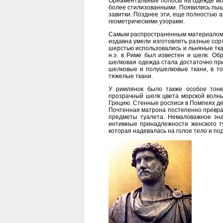
Орнаментальные полосы на одежде мот
более стилизованными. Появились пышн
завитки. Позднее эти, еще полностью
геометрическими узорами.
Самым распространенным материалом, 
издавна умели изготовлять разные сорт
шерстью использовались и льняные тка
н.э. в Риме был известен и шелк. О
шелковая одежда стала достаточно при
шелковые и полушелковые ткани, в то
тяжелые ткани.
У римлянок было также особое тонк
прозрачный шелк цвета морской волны
Грецию. Стенные росписи в Помпеях д
Почтенная матрона постепенно преврат
предметы туалета. Немаловажное зн
интимные принадлежности женского туа
которая надевалась на голое тело и по