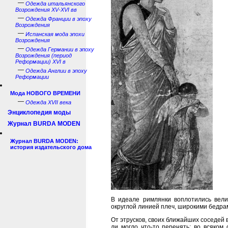
—
Одежда итальянского
Возрождения XV-XVI вв
—
Одежда Франции в эпоху
Возрождения
—
Испанская мода эпохи
Возрождения
—
Одежда Германии в эпоху
Возрождения (период
Реформации) XVI в
—
Одежда Англии в эпоху
Реформации
Мода НОВОГО ВРЕМЕНИ
—
Одежда XVII века
Энциклопедия моды
Журнал BURDA MODEN
Журнал BURDA MODEN:
история издательского дома
В идеале римлянки воплотились вели
округлой линией плеч, широкими бедрам
От этрусков, своих ближайших соседей
ли могло что-то перенять; во всяком