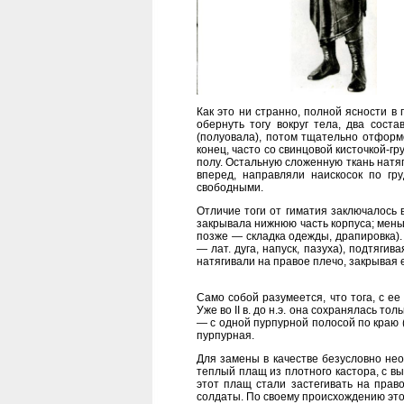
Как это ни странно, полной ясности в
обернуть тогу вокруг тела, два сост
(полуовала), потом тщательно отформ
конец, часто со свинцовой кисточкой-г
полу. Остальную сложенную ткань натяг
вперед, направляли наискосок по гр
свободными.
Отличие тоги от гиматия заключалось 
закрывала нижнюю часть корпуса; мень
позже — складка одежды, драпировка)
— лат. дуга, напуск, пазуха), подтяги
натягивали на правое плечо, закрывая е
Само собой разумеется, что тога, с е
Уже во II в. до н.э. она сохранялась т
— с одной пурпурной полосой по краю 
пурпурная.
Для замены в качестве безусловно н
теплый плащ из плотного кастора, с в
этот плащ стали застегивать на прав
солдаты. По своему происхождению это