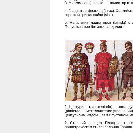
3. Мирмиллон (mirmillo — гладиатор в г
4. Гладиатор-фракиец (thrax). Фракийс
короткая кривая сабля (sica).
5. Начальник гладиаторов (lanista) 
Полуоткрытые ботинки-сандалии.
1. Центурион (лат. centurio) — кома
(phalerae — металлические украшения)
центуриона. Рядом шлем с султаном, ме
2. Старший офицер. Плащ из тонко
раннегреческом стиле. Колонна Траяна.