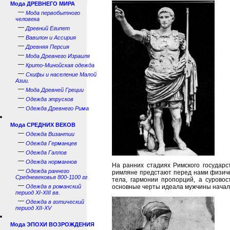
Мода ДРЕВНЕГО МИРА
—
Мода первобытного
человека
—
Древний Египет
—
Вавилон и Ассирия
—
Древняя Персия
—
Мода Древнего Израиля
—
Крито-Минойская одежда
—
Скифы и население Малой
Азии.
—
Мода Древней Греции
—
Одежда этрусков
—
Одежда Древнего Рима
Мода СРЕДНИХ ВЕКОВ
—
Одежда Византии
—
Одежда Германцев
—
Одежда Галлов
—
Одежда норманнов
На ранних стадиях Римского государ
—
Одежда раннего
римляне предстают перед нами физиче
Средневековья 800-1100 гг
тела, гармонии пропорций, а суровос
—
Одежда в романский
основные черты идеала мужчины начала
период XI-XIII вв.
—
Одежда в готический
период XII-XV
Мода ЭПОХИ ВОЗРОЖДЕНИЯ