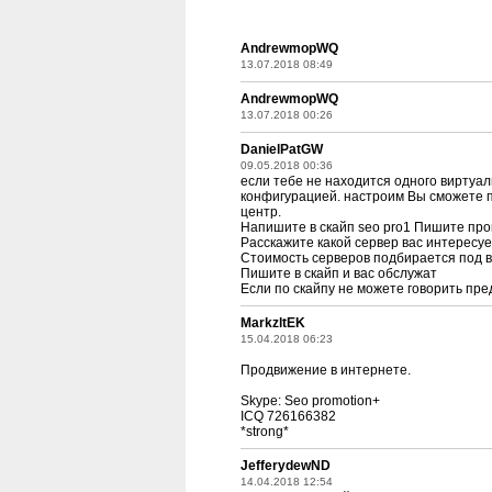
AndrewmopWQ
13.07.2018 08:49
AndrewmopWQ
13.07.2018 00:26
DanielPatGW
09.05.2018 00:36
если тебе не находится одного виртуа
конфигурацией. настроим Вы сможете 
центр.
Напишите в скайп seo pro1 Пишите про
Расскажите какой сервер вас интересует
Стоимость серверов подбирается под в
Пишите в скайп и вас обслужат
Если по скайпу не можете говорить пр
MarkzltEK
15.04.2018 06:23
Продвижение в интернете.
Skype: Seo promotion+
ICQ 726166382
*strong*
JefferydewND
14.04.2018 12:54