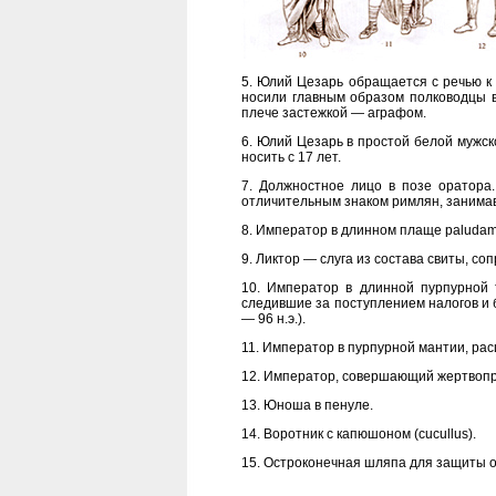
5. Юлий Цезарь обращается с речью к
носили главным образом полководцы 
плече застежкой — аграфом.
6. Юлий Цезарь в простой белой мужской
носить с 17 лет.
7. Должностное лицо в позе оратора.
отличительным знаком римлян, занима
8. Император в длинном плаще paluda
9. Ликтор — слуга из состава свиты, со
10. Император в длинной пурпурной
следившие за поступлением налогов и
— 96 н.э.).
11. Император в пурпурной мантии, рас
12. Император, совершающий жертвопр
13. Юноша в пенуле.
14. Воротник с капюшоном (cucullus).
15. Остроконечная шляпа для защиты о