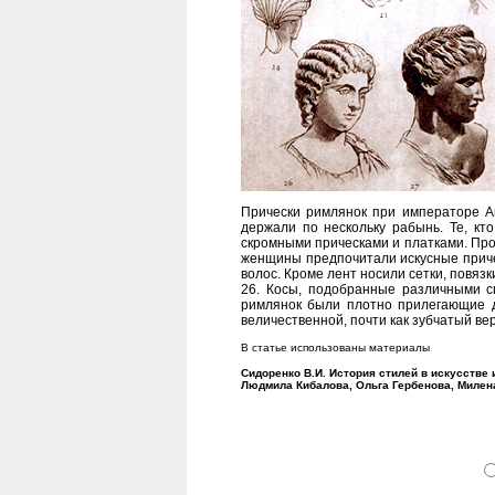
Прически римлянок при императоре А
держали по нескольку рабынь. Те, кт
скромными прическами и платками. Про
женщины предпочитали искусные причес
волос. Кроме лент носили сетки, повяз
26. Косы, подобранные различными сп
римлянок были плотно прилегающие др
величественной, почти как зубчатый ве
В статье использованы материалы
Сидоренко В.И. История стилей в искусстве
Людмила Кибалова, Ольга Гербенова, Милен