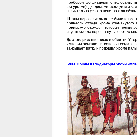
пробором до диадемы с волосами, вы
фигурками), диадемами, жемчугом и кам
значительно усовершенствовали обувь 
Штаны первоначально не были известн
принесли оттуда, кроме упомянутого 
неримскую одежду», которая появила
спустя смогла перешагнуть через Альпы
До этого римляне носили обмотки. У г
империи римские легионеры всегда изоб
закрывает пятку и подошву (кроме паль
Рим. Воины и гладиаторы эпохи импе